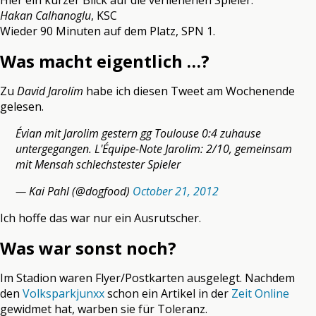
Hier ein kurzer Blick auf die verliehenen Spieler.
Hakan Calhanoglu
, KSC
Wieder 90 Minuten auf dem Platz, SPN 1.
Was macht eigentlich …?
Zu
David Jarolím
habe ich diesen Tweet am Wochenende
gelesen.
Évian mit Jarolim gestern gg Toulouse 0:4 zuhause
untergegangen. L'Équipe-Note Jarolim: 2/10, gemeinsam
mit Mensah schlechstester Spieler
— Kai Pahl (@dogfood)
October 21, 2012
Ich hoffe das war nur ein Ausrutscher.
Was war sonst noch?
Im Stadion waren Flyer/Postkarten ausgelegt. Nachdem
den
Volksparkjunxx
schon ein Artikel in der
Zeit Online
gewidmet hat, warben sie für Toleranz.