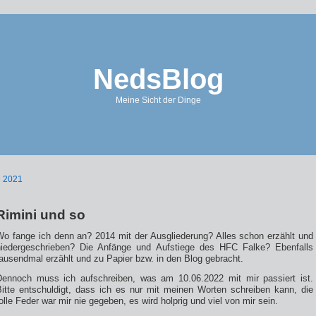
NedsBlog
Meine Sicht der Dinge
« 2021
Rimini und so
Wo fange ich denn an? 2014 mit der Ausgliederung? Alles schon erzählt und
niedergeschrieben? Die Anfänge und Aufstiege des HFC Falke? Ebenfalls
ausendmal erzählt und zu Papier bzw. in den Blog gebracht.
Dennoch muss ich aufschreiben, was am 10.06.2022 mit mir passiert ist.
Bitte entschuldigt, dass ich es nur mit meinen Worten schreiben kann, die
olle Feder war mir nie gegeben, es wird holprig und viel von mir sein.