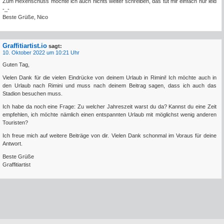
Zum Hexenschuss möchte ich auch nichts weiter schreiben, das tut mir einfach nur leid
-_-
Beste Grüße, Nico
Graffitiartist.io
sagt:
10. Oktober 2022 um 10:21 Uhr
Guten Tag,
Vielen Dank für die vielen Eindrücke von deinem Urlaub in Rimini! Ich möchte auch in
den Urlaub nach Rimini und muss nach deinem Beitrag sagen, dass ich auch das
Stadion besuchen muss.
Ich habe da noch eine Frage: Zu welcher Jahreszeit warst du da? Kannst du eine Zeit
empfehlen, ich möchte nämlich einen entspannten Urlaub mit möglichst wenig anderen
Touristen?
Ich freue mich auf weitere Beiträge von dir. Vielen Dank schonmal im Voraus für deine
Antwort.
Beste Grüße
Graffitiartist