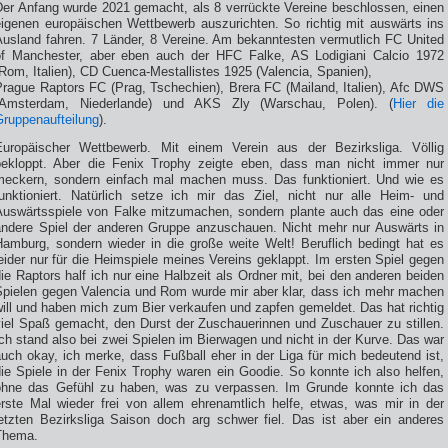
Der Anfang wurde 2021 gemacht, als 8 verrückte Vereine beschlossen, einen
eigenen europäischen Wettbewerb auszurichten. So richtig mit auswärts ins
Ausland fahren. 7 Länder, 8 Vereine. Am bekanntesten vermutlich FC United
of Manchester, aber eben auch der HFC Falke, AS Lodigiani Calcio 1972
Rom, Italien), CD Cuenca-Mestallistes 1925 (Valencia, Spanien),
Prague Raptors FC (Prag, Tschechien), Brera FC (Mailand, Italien), Afc DWS
(Amsterdam, Niederlande) und AKS Zly (Warschau, Polen). (
Hier die
Gruppenaufteilung
).
Europäischer Wettbewerb. Mit einem Verein aus der Bezirksliga. Völlig
bekloppt. Aber die Fenix Trophy zeigte eben, dass man nicht immer nur
meckern, sondern einfach mal machen muss. Das funktioniert. Und wie es
funktioniert. Natürlich setze ich mir das Ziel, nicht nur alle Heim- und
Auswärtsspiele von Falke mitzumachen, sondern plante auch das eine oder
andere Spiel der anderen Gruppe anzuschauen. Nicht mehr nur Auswärts in
Hamburg, sondern wieder in die große weite Welt! Beruflich bedingt hat es
eider nur für die Heimspiele meines Vereins geklappt. Im ersten Spiel gegen
ie Raptors half ich nur eine Halbzeit als Ordner mit, bei den anderen beiden
Spielen gegen Valencia und Rom wurde mir aber klar, dass ich mehr machen
ill und haben mich zum Bier verkaufen und zapfen gemeldet. Das hat richtig
viel Spaß gemacht, den Durst der Zuschauerinnen und Zuschauer zu stillen.
ch stand also bei zwei Spielen im Bierwagen und nicht in der Kurve. Das war
uch okay, ich merke, dass Fußball eher in der Liga für mich bedeutend ist,
ie Spiele in der Fenix Trophy waren ein Goodie. So konnte ich also helfen,
ohne das Gefühl zu haben, was zu verpassen. Im Grunde konnte ich das
erste Mal wieder frei von allem ehrenamtlich helfe, etwas, was mir in der
letzten Bezirksliga Saison doch arg schwer fiel. Das ist aber ein anderes
Thema.