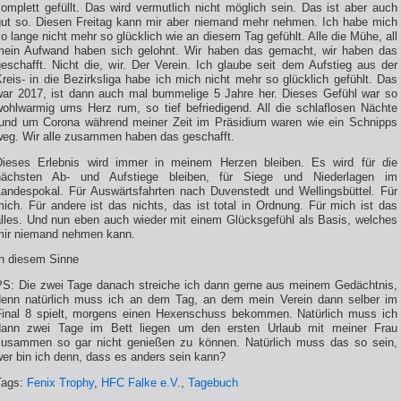
omplett gefüllt. Das wird vermutlich nicht möglich sein. Das ist aber auch
gut so. Diesen Freitag kann mir aber niemand mehr nehmen. Ich habe mich
o lange nicht mehr so glücklich wie an diesem Tag gefühlt. Alle die Mühe, all
mein Aufwand haben sich gelohnt. Wir haben das gemacht, wir haben das
eschafft. Nicht die, wir. Der Verein. Ich glaube seit dem Aufstieg aus der
reis- in die Bezirksliga habe ich mich nicht mehr so glücklich gefühlt. Das
war 2017, ist dann auch mal bummelige 5 Jahre her. Dieses Gefühl war so
wohlwarmig ums Herz rum, so tief befriedigend. All die schlaflosen Nächte
rund um Corona während meiner Zeit im Präsidium waren wie ein Schnipps
weg. Wir alle zusammen haben das geschafft.
Dieses Erlebnis wird immer in meinem Herzen bleiben. Es wird für die
nächsten Ab- und Aufstiege bleiben, für Siege und Niederlagen im
Landespokal. Für Auswärtsfahrten nach Duvenstedt und Wellingsbüttel. Für
ich. Für andere ist das nichts, das ist total in Ordnung. Für mich ist das
alles. Und nun eben auch wieder mit einem Glücksgefühl als Basis, welches
mir niemand nehmen kann.
In diesem Sinne
PS: Die zwei Tage danach streiche ich dann gerne aus meinem Gedächtnis,
denn natürlich muss ich an dem Tag, an dem mein Verein dann selber im
Final 8 spielt, morgens einen Hexenschuss bekommen. Natürlich muss ich
dann zwei Tage im Bett liegen um den ersten Urlaub mit meiner Frau
zusammen so gar nicht genießen zu können. Natürlich muss das so sein,
er bin ich denn, dass es anders sein kann?
Tags:
Fenix Trophy
,
HFC Falke e.V.
,
Tagebuch