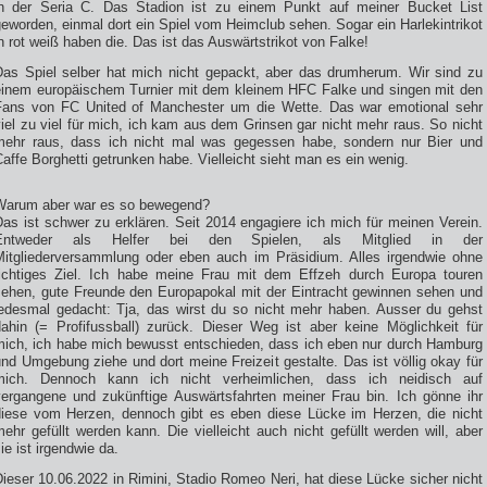
in der Seria C. Das Stadion ist zu einem Punkt auf meiner Bucket List
eworden, einmal dort ein Spiel vom Heimclub sehen. Sogar ein Harlekintrikot
n rot weiß haben die. Das ist das Auswärtstrikot von Falke!
Das Spiel selber hat mich nicht gepackt, aber das drumherum. Wir sind zu
einem europäischem Turnier mit dem kleinem HFC Falke und singen mit den
Fans von FC United of Manchester um die Wette. Das war emotional sehr
iel zu viel für mich, ich kam aus dem Grinsen gar nicht mehr raus. So nicht
mehr raus, dass ich nicht mal was gegessen habe, sondern nur Bier und
affe Borghetti getrunken habe. Vielleicht sieht man es ein wenig.
Warum aber war es so bewegend?
as ist schwer zu erklären. Seit 2014 engagiere ich mich für meinen Verein.
Entweder als Helfer bei den Spielen, als Mitglied in der
Mitgliederversammlung oder eben auch im Präsidium. Alles irgendwie ohne
richtiges Ziel. Ich habe meine Frau mit dem Effzeh durch Europa touren
sehen, gute Freunde den Europapokal mit der Eintracht gewinnen sehen und
jedesmal gedacht: Tja, das wirst du so nicht mehr haben. Ausser du gehst
dahin (= Profifussball) zurück. Dieser Weg ist aber keine Möglichkeit für
mich, ich habe mich bewusst entschieden, dass ich eben nur durch Hamburg
nd Umgebung ziehe und dort meine Freizeit gestalte. Das ist völlig okay für
mich. Dennoch kann ich nicht verheimlichen, dass ich neidisch auf
vergangene und zukünftige Auswärtsfahrten meiner Frau bin. Ich gönne ihr
diese vom Herzen, dennoch gibt es eben diese Lücke im Herzen, die nicht
ehr gefüllt werden kann. Die vielleicht auch nicht gefüllt werden will, aber
ie ist irgendwie da.
ieser 10.06.2022 in Rimini, Stadio Romeo Neri, hat diese Lücke sicher nicht