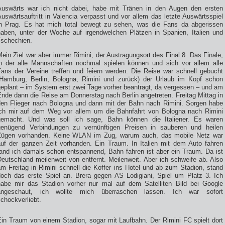
Auswärts war ich nicht dabei, habe mit Tränen in den Augen den ersten
uswärtsauftritt in Valencia verpasst und vor allem das letzte Auswärtsspiel
in Prag. Es hat mich total bewegt zu sehen, was die Fans da abgerissen
haben, unter der Woche auf irgendwelchen Plätzen in Spanien, Italien und
Tschechien.
ein Ziel war aber immer Rimini, der Austragungsort des Final 8. Das Finale,
in der alle Mannschaften nochmal spielen können und sich vor allem alle
Fans der Vereine treffen und feiern werden. Die Reise war schnell gebucht
(Hamburg, Berlin, Bologna, Rimini und zurück) der Urlaub im Kopf schon
geplant – im System erst zwei Tage vorher beantragt, da vergessen – und am
nde dann die Reise am Donnerstag nach Berlin angetreten. Freitag Mittag in
den Flieger nach Bologna und dann mit der Bahn nach Rimini. Sorgen habe
ich mir auf dem Weg vor allem um die Bahnfahrt von Bologna nach Rimini
gemacht. Und was soll ich sage, Bahn können die Italiener. Es waren
genügend Verbindungen zu vernünftigen Preisen in sauberen und heilen
Zügen vorhanden. Keine WLAN im Zug, warum auch, das mobile Netz war
auf der ganzen Zeit vorhanden. Ein Traum. In Italien mit dem Auto fahren
fand ich damals schon entspannend, Bahn fahren ist aber ein Traum. Da ist
eutschland meilenweit von entfernt. Meilenweit. Aber ich schweife ab. Also
m Freitag in Rimini schnell die Koffer ins Hotel und ab zum Stadion, stand
doch das erste Spiel an. Brera gegen AS Lodigiani, Spiel um Platz 3. Ich
habe mir das Stadion vorher nur mal auf dem Satelliten Bild bei Google
angeschaut, ich wollte mich überraschen lassen. Ich war sofort
chockverliebt.
Ein Traum von einem Stadion, sogar mit Laufbahn. Der Rimini FC spielt dort