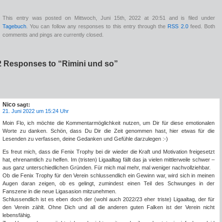
This entry was posted on Mittwoch, Juni 15th, 2022 at 20:51 and is filed under
Tagebuch
. You can follow any responses to this entry through the
RSS 2.0
feed. Both
comments and pings are currently closed.
2 Responses to “Rimini und so”
Nico
sagt:
21. Juni 2022 um 15:24 Uhr
Moin Flo, ich möchte die Kommentarmöglichkeit nutzen, um Dir für diese emotionalen
Worte zu danken. Schön, dass Du Dir die Zeit genommen hast, hier etwas für die
Lesenden zu verfassen, deine Gedanken und Gefühle darzulegen :-)
Es freut mich, dass die Fenix Trophy bei dir wieder die Kraft und Motivation freigesetzt
hat, ehrenamtlich zu helfen. Im (tristen) Ligaalltag fällt das ja vielen mittlerweile schwer –
aus ganz unterschiedlichen Gründen. Für mich mal mehr, mal weniger nachvollziehbar.
Ob die Fenix Trophy für den Verein schlussendlich ein Gewinn war, wird sich in meinen
Augen daran zeigen, ob es gelingt, zumindest einen Teil des Schwunges in der
Fanszene in die neue Ligasasion mitzunehmen.
Schlussendlich ist es eben doch der (wohl auch 2022/23 eher triste) Ligaaltag, der für
den Verein zählt. Ohne Dich und all die anderen guten Falken ist der Verein nicht
lebensfähig.