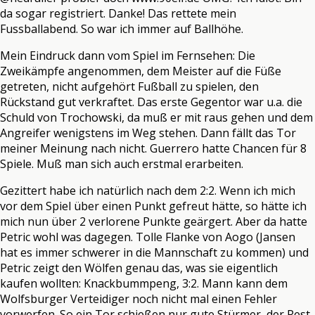
da sogar registriert. Danke! Das rettete mein
Fussballabend. So war ich immer auf Ballhöhe.
Mein Eindruck dann vom Spiel im Fernsehen: Die
Zweikämpfe angenommen, dem Meister auf die Füße
getreten, nicht aufgehört Fußball zu spielen, den
Rückstand gut verkraftet. Das erste Gegentor war u.a. die
Schuld von Trochowski, da muß er mit raus gehen und dem
Angreifer wenigstens im Weg stehen. Dann fällt das Tor
meiner Meinung nach nicht. Guerrero hatte Chancen für 8
Spiele. Muß man sich auch erstmal erarbeiten.
Gezittert habe ich natürlich nach dem 2:2. Wenn ich mich
vor dem Spiel über einen Punkt gefreut hätte, so hätte ich
mich nun über 2 verlorene Punkte geärgert. Aber da hatte
Petric wohl was dagegen. Tolle Flanke von Aogo (Jansen
hat es immer schwerer in die Mannschaft zu kommen) und
Petric zeigt den Wölfen genau das, was sie eigentlich
kaufen wollten: Knackbummpeng, 3:2. Mann kann dem
Wolfsburger Verteidiger noch nicht mal einen Fehler
vorwerfen. So ein Tor schießen nur gute Stürmer, der Rest