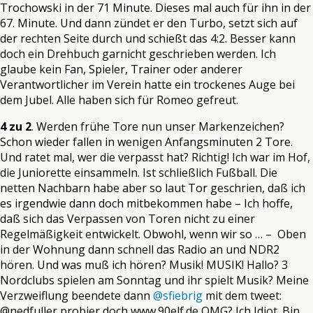
Trochowski in der 71 Minute. Dieses mal auch für ihn in der
67. Minute. Und dann zündet er den Turbo, setzt sich auf
der rechten Seite durch und schießt das 4:2. Besser kann
doch ein Drehbuch garnicht geschrieben werden. Ich
glaube kein Fan, Spieler, Trainer oder anderer
Verantwortlicher im Verein hatte ein trockenes Auge bei
dem Jubel. Alle haben sich für Romeo gefreut.
4 zu 2
. Werden frühe Tore nun unser Markenzeichen?
Schon wieder fallen in wenigen Anfangsminuten 2 Tore.
Und ratet mal, wer die verpasst hat? Richtig! Ich war im Hof,
die Juniorette einsammeln. Ist schließlich Fußball. Die
netten Nachbarn habe aber so laut Tor geschrien, daß ich
es irgendwie dann doch mitbekommen habe – Ich hoffe,
daß sich das Verpassen von Toren nicht zu einer
Regelmäßigkeit entwickelt. Obwohl, wenn wir so … – Oben
in der Wohnung dann schnell das Radio an und NDR2
hören. Und was muß ich hören? Musik! MUSIK! Hallo? 3
Nordclubs spielen am Sonntag und ihr spielt Musik? Meine
Verzweiflung beendete dann
@sfiebrig
mit dem tweet:
@nedfuller probier doch www.90elf.de OMG? Ich Idiot. Bin