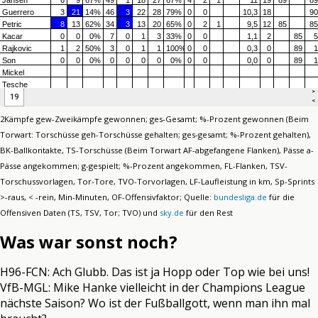
2Kämpfe gew-Zweikämpfe gewonnen; ges-Gesamt; %-Prozent gewonnen (Beim
Torwart: Torschüsse geh-Torschüsse gehalten; ges-gesamt; %-Prozent gehalten),
BK-Ballkontakte, TS-Torschüsse (Beim Torwart AF-abgefangene Flanken), Pässe a-
Pässe angekommen; g-gespielt; %-Prozent angekommen, FL-Flanken, TSV-
Torschussvorlagen, Tor-Tore, TVO-Torvorlagen, LF-Laufleistung in km, Sp-Sprints
>-raus, < -rein, Min-Minuten, OF-Offensivfaktor; Quelle:
bundesliga.de
für die
Offensiven Daten (TS, TSV, Tor; TVO) und
sky.de
für den Rest
Was war sonst noch?
H96-FCN: Ach Glubb. Das ist ja Hopp oder Top wie bei uns!
VfB-MGL: Mike Hanke vielleicht in der Champions League
nächste Saison? Wo ist der Fußballgott, wenn man ihn mal