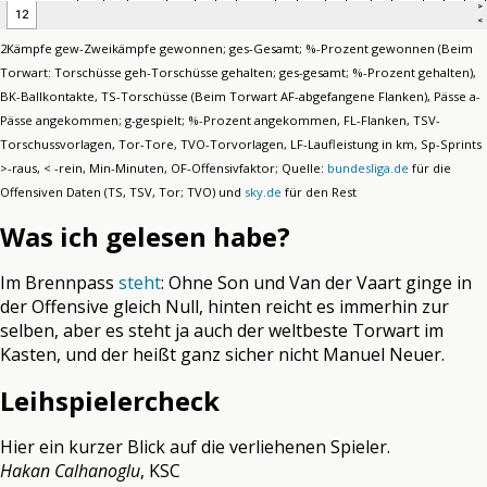
2Kämpfe gew-Zweikämpfe gewonnen; ges-Gesamt; %-Prozent gewonnen (Beim
Torwart: Torschüsse geh-Torschüsse gehalten; ges-gesamt; %-Prozent gehalten),
BK-Ballkontakte, TS-Torschüsse (Beim Torwart AF-abgefangene Flanken), Pässe a-
Pässe angekommen; g-gespielt; %-Prozent angekommen, FL-Flanken, TSV-
Torschussvorlagen, Tor-Tore, TVO-Torvorlagen, LF-Laufleistung in km, Sp-Sprints
>-raus, < -rein, Min-Minuten, OF-Offensivfaktor; Quelle:
bundesliga.de
für die
Offensiven Daten (TS, TSV, Tor; TVO) und
sky.de
für den Rest
Was ich gelesen habe?
Im Brennpass
steht
: Ohne Son und Van der Vaart ginge in
der Offensive gleich Null, hinten reicht es immerhin zur
selben, aber es steht ja auch der weltbeste Torwart im
Kasten, und der heißt ganz sicher nicht Manuel Neuer.
Leihspielercheck
Hier ein kurzer Blick auf die verliehenen Spieler.
Hakan Calhanoglu
, KSC