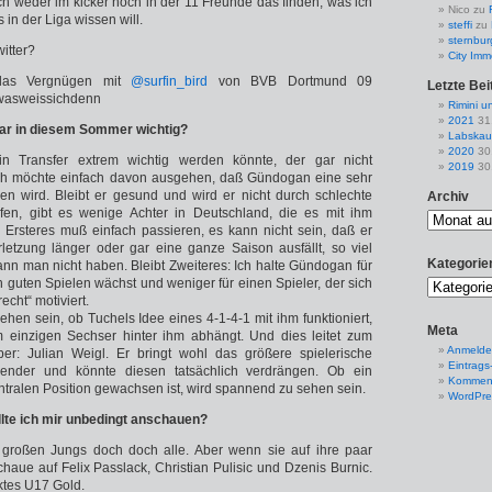
h weder im kicker noch in der 11 Freunde das finden, was ich
Nico
zu
 in der Liga wissen will.
steffi
zu
sternbur
witter?
City Imm
das Vergnügen mit
@surfin_bird
von BVB Dortmund 09
Letzte Bei
asweissichdenn
Rimini u
2021
31
ar in diesem Sommer wichtig?
Labskau
2020
30
in Transfer extrem wichtig werden könnte, der gar nicht
2019
30
 Ich möchte einfach davon ausgehen, daß Gündogan eine sehr
len wird. Bleibt er gesund und wird er nicht durch schlechte
Archiv
fen, gibt es wenige Achter in Deutschland, die es mit ihm
Ersteres muß einfach passieren, es kann nicht sein, daß er
letzung länger oder gar eine ganze Saison ausfällt, so viel
Kategorie
nn man nicht haben. Bleibt Zweiteres: Ich halte Gündogan für
n guten Spielen wächst und weniger für einen Spieler, der sich
recht“ motiviert.
hen sein, ob Tuchels Idee eines 4-1-4-1 mit ihm funktioniert,
Meta
 einzigen Sechser hinter ihm abhängt. Und dies leitet zum
Anmeld
ber: Julian Weigl. Er bringt wohl das größere spielerische
Eintrags
Bender und könnte diesen tatsächlich verdrängen. Ob ein
Komment
ntralen Position gewachsen ist, wird spannend zu sehen sein.
WordPre
llte ich mir unbedingt anschauen?
 großen Jungs doch doch alle. Aber wenn sie auf ihre paar
aue auf Felix Passlack, Christian Pulisic und Dzenis Burnic.
ktes U17 Gold.