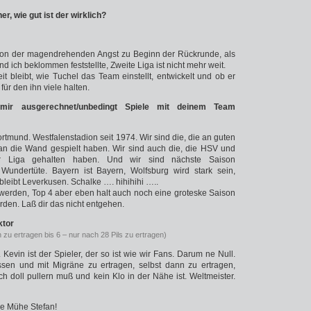
r, wie gut ist der wirklich?
t von der magendrehenden Angst zu Beginn der Rückrunde, als
nd ich beklommen feststellte, Zweite Liga ist nicht mehr weit.
it bleibt, wie Tuchel das Team einstellt, entwickelt und ob er
 für den ihn viele halten.
mir ausgerechnet/unbedingt Spiele mit deinem Team
rtmund. Westfalenstadion seit 1974. Wir sind die, die an guten
 die Wand gespielt haben. Wir sind auch die, die HSV und
r Liga gehalten haben. Und wir sind nächste Saison
 Wundertüte. Bayern ist Bayern, Wolfsburg wird stark sein,
bleibt Leverkusen. Schalke …. hihihihi …..
werden, Top 4 aber eben halt auch noch eine groteske Saison
rden. Laß dir das nicht entgehen.
ktor
 zu ertragen bis 6 – nur nach 28 Pils zu ertragen)
. Kevin ist der Spieler, der so ist wie wir Fans. Darum ne Null.
sen und mit Migräne zu ertragen, selbst dann zu ertragen,
 doll pullern muß und kein Klo in der Nähe ist. Weltmeister.
ne Mühe Stefan!