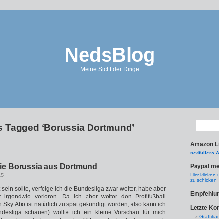
NedsBlog
Meine Sicht der Dinge
s Tagged ‘Borussia Dortmund’
Amazon L
nedfullers 
Die Borussia aus Dortmund
Paypal m
15
Hier klicken
zu schicken
sein sollte, verfolge ich die Bundesliga zwar weiter, habe aber
Empfehlu
 irgendwie verloren. Da ich aber weiter den Profifußball
 Sky Abo ist natürlich zu spät gekündigt worden, also kann ich
Letzte K
ndesliga schauen) wollte ich ein kleine Vorschau für mich
Graffitiar