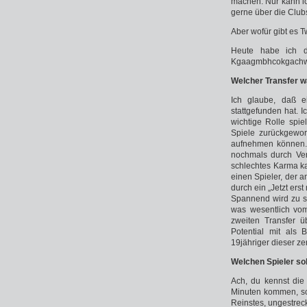
machen. Nur kann ic
gerne über die Clubs
Aber wofür gibt es T
Heute habe ich 
Kgaagmbhcokgachw
Welcher Transfer w
Ich glaube, daß e
stattgefunden hat.
wichtige Rolle spie
Spiele zurückgewor
aufnehmen können. 
nochmals durch Ver
schlechtes Karma ka
einen Spieler, der a
durch ein „Jetzt erst 
Spannend wird zu se
was wesentlich vom
zweiten Transfer ü
Potential mit als 
19jähriger dieser ze
Welchen Spieler so
Ach, du kennst die
Minuten kommen, sch
Reinstes, ungestrec