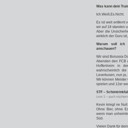
Was kann dein Traine
Ich.Weiß.Es.Nicht.
Es ist weit entfern
wir auf 18 standen u
Aber die Unsicherhe
wirklich der Guru ist,
Warum soll ich 
anschauen?
Wir sind Borussia Do
Abenden den FCB an
Hoffenheim in de
wahrscheinlich die
Leverkusen, nun ja, 
Wir können Meister 
spielen und 12er we
STF – Schöntrinkfa
(von 1 – auch nüchtern
Kevin kriegt ne Null
Ohne Bier, ohne Es
wenn man unheimlich
Süd.
Vielen Dank für dei