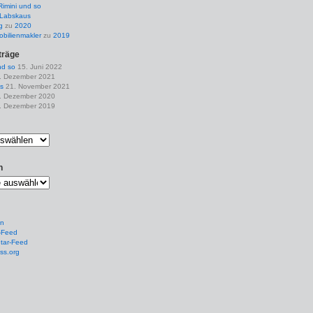
Rimini und so
Labskaus
g
zu
2020
obilienmakler
zu
2019
träge
nd so
15. Juni 2022
. Dezember 2021
s
21. November 2021
. Dezember 2020
. Dezember 2019
n
en
-Feed
ar-Feed
ss.org