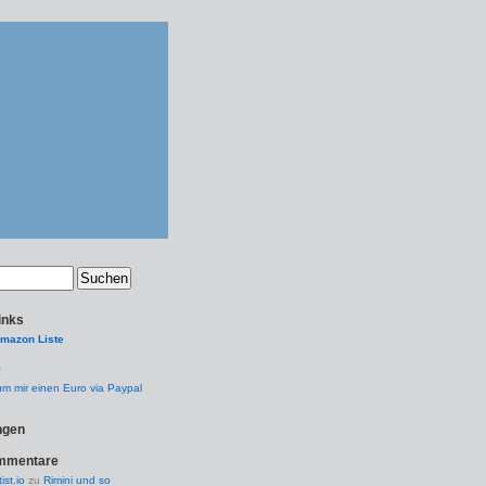
inks
Amazon Liste
e
 um mir einen Euro via Paypal
ngen
ommentare
tist.io
zu
Rimini und so