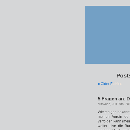
Post
« Older Entries
5 Fragen an: 
Mittwoch, Juli 29th, 20
Wie einigen bekannt 
meinen Verein dort
verfolgen kann (mein
weiter Live die Bu