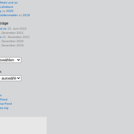
Rimini und so
Labskaus
g
zu
2020
obilienmakler
zu
2019
träge
nd so
15. Juni 2022
. Dezember 2021
s
21. November 2021
. Dezember 2020
. Dezember 2019
n
en
-Feed
ar-Feed
ss.org