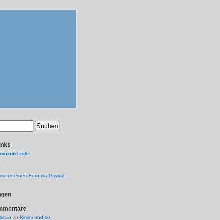
inks
Amazon Liste
e
 um mir einen Euro via Paypal
ngen
ommentare
tist.io
zu
Rimini und so