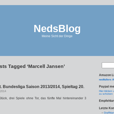
NedsBlog
Meine Sicht der Dinge
sts Tagged ‘Marcell Jansen’
Amazon L
nedfullers 
gt. Bundesliga Saison 2013/2014, Spieltag 20.
Paypal m
 2014
Hier klicken
zu schicken
tück, drei Spiele ohne Tor, das fünfte Mal hintereinander 3
Empfehlu
Letzte K
Graffitiar