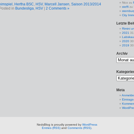
Nico
zu
imspiel
,
Hertha BSC
,
HSV
,
Marcell Jansen
,
Saison 2013/2014
steffi
zu
Posted in
Bundesliga
,
HSV
|
2 Comments »
sternbur
City Imm
Letzte Bei
Rimini u
2021
31
Labskau
2020
30
2019
30
Archiv
Kategorie
Meta
Anmeld
Eintrags
Komment
WordPre
NedsBlog is proudly powered by
WordPress
Entries (RSS)
and
Comments (RSS)
.