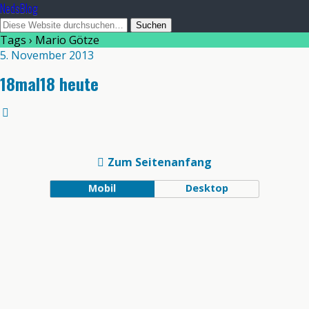
NedsBlog
Tags › Mario Götze
5. November 2013
18mal18 heute
Zum Seitenanfang
Mobil
Desktop